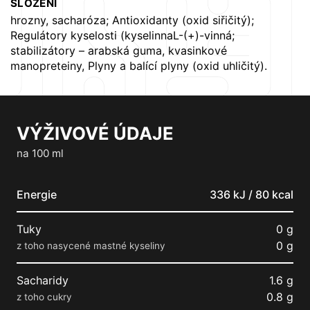
SLOŽENÍ
hrozny, sacharóza; Antioxidanty (oxid siřičitý);
Regulátory kyselosti (kyselinnaL-(+)-vinná;
stabilizátory – arabská guma, kvasinkové
manopreteiny, Plyny a balící plyny (oxid uhličitý).
VÝŽIVOVÉ ÚDAJE
na 100 ml
Energie
336 kJ / 80 kcal
Tuky
0 g
0 g
z toho nasycené mastné kyseliny
Sacharidy
1.6 g
0.8 g
z toho cukry