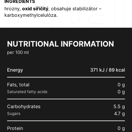
INGREDIENTS
hrozny,
oxid siřičitý
, obsahuje stabilizátor –
karboxymethylcelulóza.
NUTRITIONAL INFORMATION
per 100 ml
Energy
371 kJ / 89 kcal
Fats, total
0 g
0 g
Saturated fatty acids
Carbohydrates
5.5 g
4.7 g
Sugars
Protein
0 g