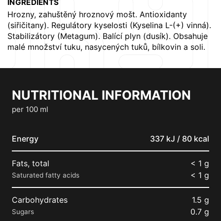
INGREDIENTS
Hrozny, zahuštěný hroznový mošt. Antioxidanty
(siřičitany). Regulátory kyselosti (Kyselina L-(+) vinná).
Stabilizátory (Metagum). Balící plyn (dusík). Obsahuje
malé množství tuku, nasycených tuků, bílkovin a soli.
NUTRITIONAL INFORMATION
per 100 ml
Energy
337 kJ / 80 kcal
Fats, total
< 1 g
< 1 g
Saturated fatty acids
Carbohydrates
1.5 g
0.7 g
Sugars